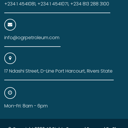
+234 1 4541081, +234 1 4541071, +234 813 288 3100
info@ogrpetroleum.com
17 Ndashi Street, D-Line Port Harcourt, Rivers State
Mon-Fri: 8am - 6pm